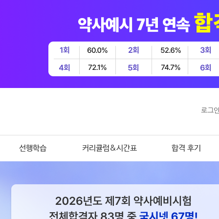
로그
선행학습
커리큘럼&시간표
합격 후기