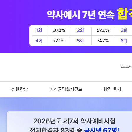
로그
선행학습
커리큘럼&시간표
합격 후기