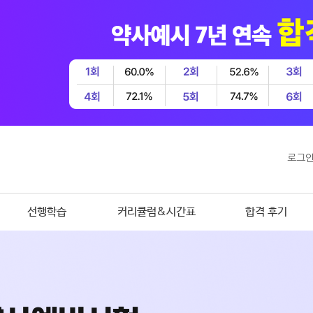
로그
선행학습
커리큘럼&시간표
합격 후기