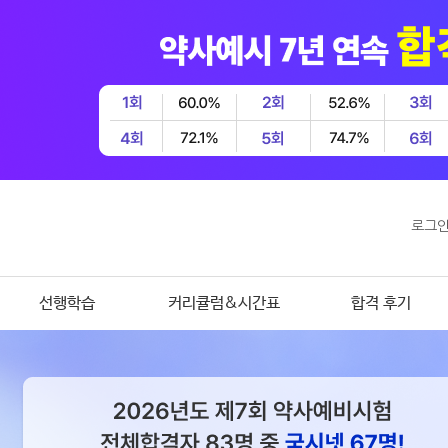
로그
선행학습
커리큘럼&시간표
합격 후기