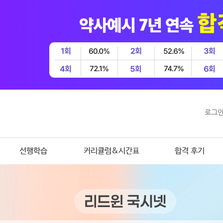
로그
선행학습
커리큘럼&시간표
합격 후기