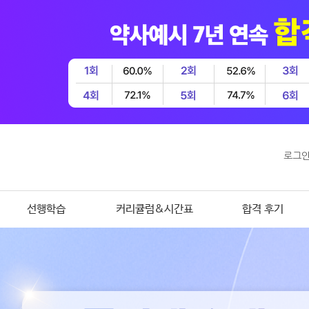
로그
선행학습
커리큘럼&시간표
합격 후기